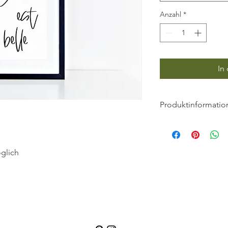
Anzahl
*
In
Produktinformatio
Alle Artprints wer
weißen 310 g Papi
Alle Artprints mit 
glich
hochwertigem,
naturweißen, struk