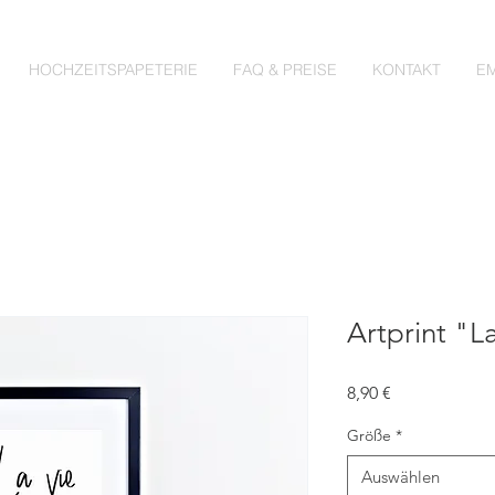
HOCHZEITSPAPETERIE
FAQ & PREISE
KONTAKT
E
Artprint "La
Preis
8,90 €
Größe
*
Auswählen